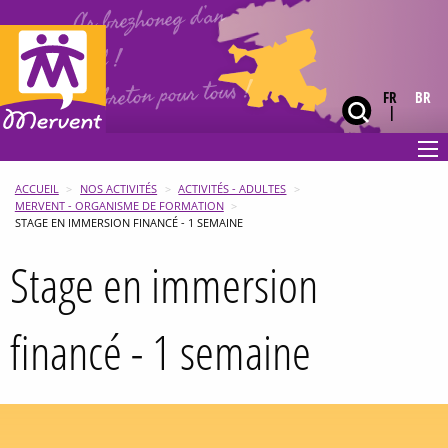
Ar brezhoneg d’an
holl !
Le breton pour tous !
FR
BR
ACCUEIL
NOS ACTIVITÉS
ACTIVITÉS - ADULTES
MERVENT - ORGANISME DE FORMATION
STAGE EN IMMERSION FINANCÉ - 1 SEMAINE
Stage en immersion
financé - 1 semaine