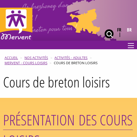
Ar brezhoneg d’an
holl !
Le breton pour tous !
FR
BR
ACCUEIL
NOS ACTIVITÉS
ACTIVITÉS - ADULTES
MERVENT - COURS LOISIRS
COURS DE BRETON LOISIRS
Cours de breton loisirs
PRÉSENTATION DES COURS